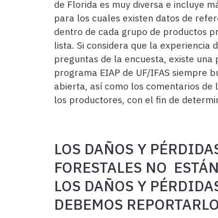
de Florida es muy diversa e incluye m
para los cuales existen datos de refe
dentro de cada grupo de productos pr
lista. Si considera que la experiencia
preguntas de la encuesta, existe una 
programa EIAP de UF/IFAS siempre bus
abierta, así como los comentarios de l
los productores, con el fin de determi
LOS DA
ÑOS
Y P
É
RDIDA
FORESTALES NO EST
ÁN
LOS
DA
ÑOS
Y P
É
RDIDA
DEBEMOS REPORTARLO