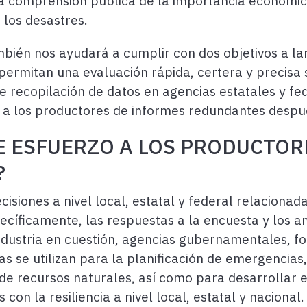
la comprensión pública de la importancia económica
 los desastres.
ambién nos ayudará a cumplir con dos objetivos a la
permitan una evaluación rápida, certera y precisa 
e recopilación de datos en agencias estatales y fe
iar a los productores de informes redundantes desp
E ESFUERZO A LOS PRODUCTORE
?
isiones a nivel local, estatal y federal relacionad
cíficamente, las respuestas a la encuesta y los an
industria en cuestión, agencias gubernamentales, f
s se utilizan para la planificación de emergencia
de recursos naturales, así como para desarrollar e
 con la resiliencia a nivel local, estatal y naciona